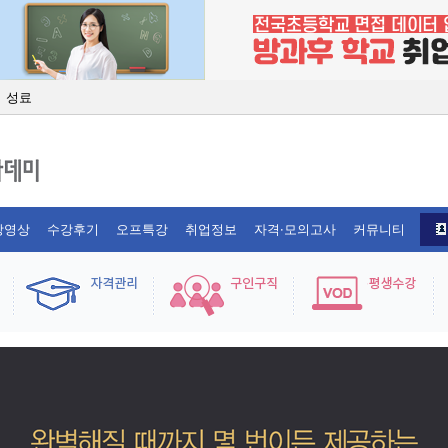
날개를 달다
이어져 '눈길'
 경쟁력 기른다
사 양성과정 선보여
회 성료
장영상
수강후기
오프특강
취업정보
자격·모의고사
커뮤니티