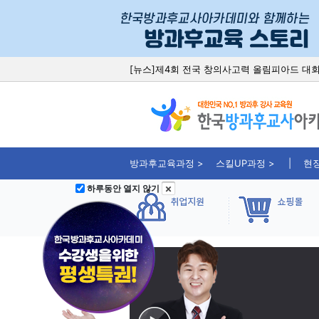
[뉴스]방과후 sw교육 '드론지도사' 취업준비 
[뉴스]취업되는 가죽공예 교육과정, 전국 문의 
[뉴스]‘언플러그드 코딩’ 과정, 유아코딩교육
[뉴스]코딩 정규과목 편성, 스크래치코딩지도
[뉴스]제4회 전국 창의사고력 올림피아드 대
방과후교육과정 >
스킬UP과정 >
현
하루동안 열지 않기